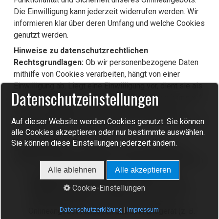
Die Einwilligung kann jederzeit widerrufen werden. Wir
informieren klar über deren Umfang und welche Cookies
genutzt werden.
Hinweise zu datenschutzrechtlichen
Rechtsgrundlagen:
Ob wir personenbezogene Daten
mithilfe von Cookies verarbeiten, hängt von einer
Einwilligung ab. Liegt eine Einwilligung vor, dient sie als
Datenschutzeinstellungen
Rechtsgrundlage. Ohne Einwilligung stützen wir uns auf
unsere berechtigten Interessen, die vorstehend in
diesem Abschnitt und im Kontext der jeweiligen Dienste
Auf dieser Website werden Cookies genutzt. Sie können
alle Cookies akzeptieren oder nur bestimmte auswählen.
und Verfahren erläutert sind.
Sie können diese Einstellungen jederzeit ändern.
Speicherdauer:
Im Hinblick auf die Speicherdauer
werden die folgenden Arten von Cookies unterschieden:
Alle ablehnen
Alle akzeptieren
Temporäre Cookies (auch: Session- oder
Sitzungscookies):
Temporäre Cookies werden
Cookie-Einstellungen
spätestens gelöscht, nachdem ein Nutzer ein
Datenschutzerklärung
|
Impressum
Onlineangebot verlassen und sein Endgerät (z. B.