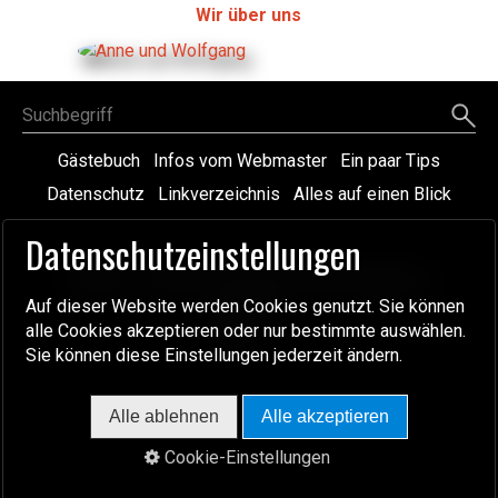
Wir über uns
Gästebuch
Infos vom Webmaster
Ein paar Tips
Datenschutz
Linkverzeichnis
Alles auf einen Blick
Website erstellt mit Zeta Producer
Datenschutzeinstellungen
© 2008 - 2026 Reisen-mit-dem-Wohnwagen.de
V. 7.29.1
Auf dieser Website werden Cookies genutzt. Sie können
alle Cookies akzeptieren oder nur bestimmte auswählen.
Sie können diese Einstellungen jederzeit ändern.
Alle ablehnen
Alle akzeptieren
Cookie-Einstellungen