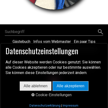
Gästebuch
Infos vom Webmaster
Ein paar Tips
Datenschutzeinstellungen
Datenschutz
Linkverzeichnis
Alles auf einen Blick
Website erstellt mit Zeta Producer
Auf dieser Website werden Cookies genutzt. Sie können
alle Cookies akzeptieren oder nur bestimmte auswählen.
© 2008 - 2026 Reisen-mit-dem-Wohnwagen.de
Sie können diese Einstellungen jederzeit ändern.
V. 7.29.1
Alle ablehnen
Alle akzeptieren
Cookie-Einstellungen
Datenschutzerklärung
|
Impressum